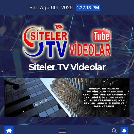
Skip
Per. Ağu 6th, 2026
1:27:18 PM
to
content
Siteler TV Videolar