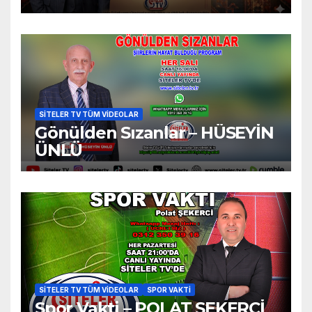
SITELER TV TÜM VIDEOLAR
Gönülden Sızanlar – HÜSEYİN
ÜNLÜ
SITELER TV TÜM VIDEOLAR
SPOR VAKTI
Spor Vakti – POLAT ŞEKERCİ